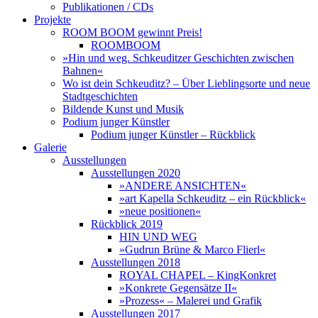
Publikationen / CDs
Projekte
ROOM BOOM gewinnt Preis!
ROOMBOOM
»Hin und weg. Schkeuditzer Geschichten zwischen
Bahnen«
Wo ist dein Schkeuditz? – Über Lieblingsorte und neue
Stadtgeschichten
Bildende Kunst und Musik
Podium junger Künstler
Podium junger Künstler – Rückblick
Galerie
Ausstellungen
Ausstellungen 2020
»ANDERE ANSICHTEN«
»art Kapella Schkeuditz – ein Rückblick«
»neue positionen«
Rückblick 2019
HIN UND WEG
»Gudrun Brüne & Marco Flierl«
Ausstellungen 2018
ROYAL CHAPEL – KingKonkret
»Konkrete Gegensätze II«
»Prozess« – Malerei und Grafik
Ausstellungen 2017