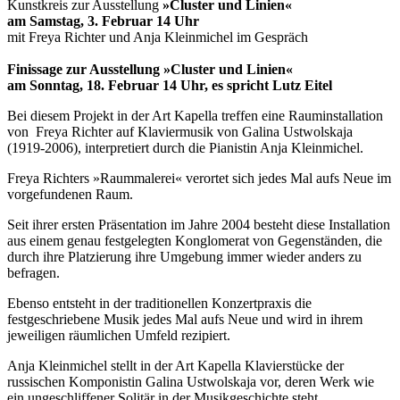
Kunstkreis zur Ausstellung
»Cluster und Linien«
am Samstag, 3. Februar 14 Uhr
mit Freya Richter und Anja Kleinmichel im Gespräch
Finissage
zur Ausstellung »Cluster und Linien«
am Sonntag, 18. Februar 14 Uhr, es spricht Lutz Eitel
Bei diesem Projekt in der Art Kapella treffen eine Rauminstallation
von Freya Richter auf Klaviermusik von Galina Ustwolskaja
(1919-2006), interpretiert durch die Pianistin Anja Kleinmichel.
Freya Richters »Raummalerei« verortet sich jedes Mal aufs Neue im
vorgefundenen Raum.
Seit ihrer ersten Präsentation im Jahre 2004 besteht diese Installation
aus einem genau festgelegten Konglomerat von Gegenständen, die
durch ihre Platzierung ihre Umgebung immer wieder anders zu
befragen.
Ebenso entsteht in der traditionellen Konzertpraxis die
festgeschriebene Musik jedes Mal aufs Neue und wird in ihrem
jeweiligen räumlichen Umfeld rezipiert.
Anja Kleinmichel stellt in der Art Kapella Klavierstücke der
russischen Komponistin Galina Ustwolskaja vor, deren Werk wie
ein ungeschliffener Solitär in der Musikgeschichte steht.