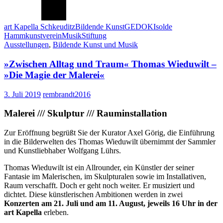
art Kapella Schkeuditz
Bildende Kunst
GEDOK
Isolde
Hamm
kunstverein
Musik
Stiftung
Ausstellungen
,
Bildende Kunst und Musik
»Zwischen Alltag und Traum« Thomas Wieduwilt –
»Die Magie der Malerei«
3. Juli 2019
rembrandt2016
Malerei /// Skulptur /// Rauminstallatio
n
Zur Eröffnung begrüßt Sie der Kurator Axel Görig, die Einführung
in die Bilderwelten des Thomas Wieduwilt übernimmt der Sammler
und Kunstliebhaber Wolfgang Lührs.
Thomas Wieduwilt ist ein Allrounder, ein Künstler der seiner
Fantasie im Malerischen, im Skulpturalen sowie im Installativen,
Raum verschafft. Doch er geht noch weiter. Er musiziert und
dichtet. Diese künstlerischen Ambitionen werden in zwei
Konzerten am 21. Juli und am 11. August, jeweils 16 Uhr in der
art Kapella
erleben.