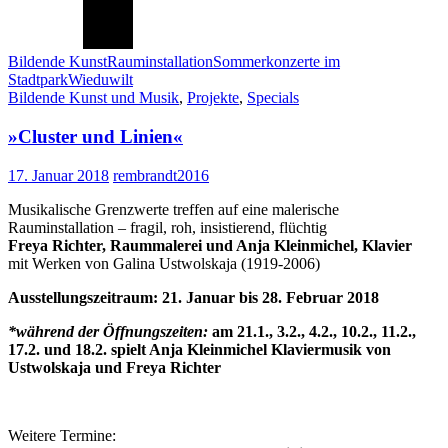
Bildende Kunst
Rauminstallation
Sommerkonzerte im
Stadtpark
Wieduwilt
Bildende Kunst und Musik
,
Projekte
,
Specials
»Cluster und Linien«
17. Januar 2018
rembrandt2016
Musikalische Grenzwerte treffen auf eine malerische
Rauminstallation – fragil, roh, insistierend, flüchtig
Freya Richter, Raummalerei und Anja Kleinmichel, Klavier
mit Werken von Galina Ustwolskaja (1919-2006)
Ausstellungszeitraum: 21. Januar bis 28. Februar 2018
*während der Öffnungszeiten:
am 21.1., 3.2., 4.2., 10.2., 11.2.,
17.2. und 18.2. spielt
Anja Kleinmichel Klaviermusik von
Ustwolskaja und Freya Richter
Weitere Termine: