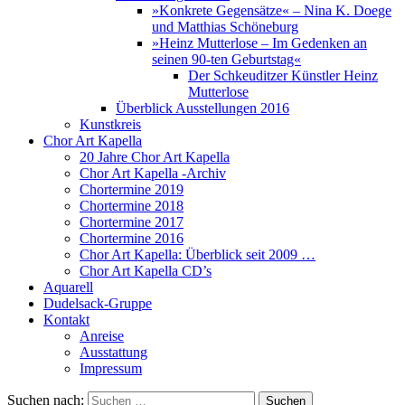
»Konkrete Gegensätze« – Nina K. Doege
und Matthias Schöneburg
»Heinz Mutterlose – Im Gedenken an
seinen 90-ten Geburtstag«
Der Schkeuditzer Künstler Heinz
Mutterlose
Überblick Ausstellungen 2016
Kunstkreis
Chor Art Kapella
20 Jahre Chor Art Kapella
Chor Art Kapella -Archiv
Chortermine 2019
Chortermine 2018
Chortermine 2017
Chortermine 2016
Chor Art Kapella: Überblick seit 2009 …
Chor Art Kapella CD’s
Aquarell
Dudelsack-Gruppe
Kontakt
Anreise
Ausstattung
Impressum
Suchen nach: