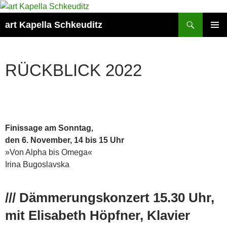
Suchen
art Kapella Schkeuditz
ZUM
PRIMÄR
INHALT
MENÜ
SPRINGEN
RÜCKBLICK 2022
Finissage am Sonntag,
den 6. November, 14 bis 15 Uhr
»Von Alpha bis Omega«
Irina Bugoslavska
/// Dämmerungskonzert 15.30 Uhr,
mit Elisabeth Höpfner, Klavier