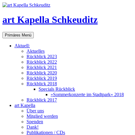
art Kapella Schkeuditz
Suchen
Zum
Primäres Menü
Inhalt
springen
Aktuell:
Aktuelles
Rückblick 2023
Rückblick 2022
Rückblick 2021
Rückblick 2020
Rückblick 2019
Rückblick 2018
Specials Rückblick
»Sommerkonzerte im Stadtpark« 2018
Rückblick 2017
art Kapella
Über uns
Mitglied werden
Spenden
Dank!
Publikationen / CDs