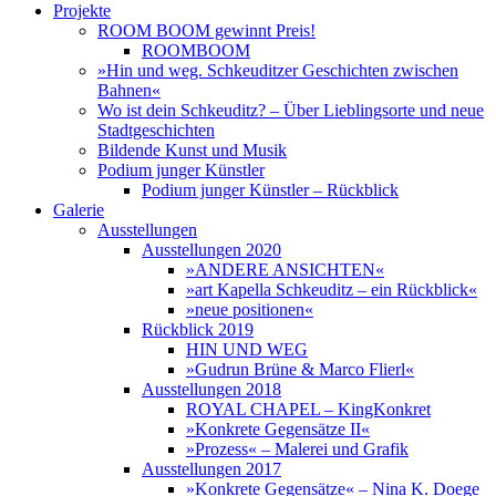
Projekte
ROOM BOOM gewinnt Preis!
ROOMBOOM
»Hin und weg. Schkeuditzer Geschichten zwischen
Bahnen«
Wo ist dein Schkeuditz? – Über Lieblingsorte und neue
Stadtgeschichten
Bildende Kunst und Musik
Podium junger Künstler
Podium junger Künstler – Rückblick
Galerie
Ausstellungen
Ausstellungen 2020
»ANDERE ANSICHTEN«
»art Kapella Schkeuditz – ein Rückblick«
»neue positionen«
Rückblick 2019
HIN UND WEG
»Gudrun Brüne & Marco Flierl«
Ausstellungen 2018
ROYAL CHAPEL – KingKonkret
»Konkrete Gegensätze II«
»Prozess« – Malerei und Grafik
Ausstellungen 2017
»Konkrete Gegensätze« – Nina K. Doege