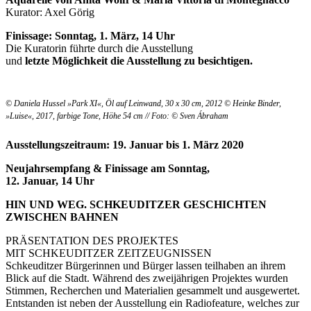
Kurator: Axel Görig
Finissage: Sonntag, 1. März, 14 Uhr
Die Kuratorin führte durch die Ausstellung
und
letzte Möglichkeit die Ausstellung zu besichtigen.
© Daniela Hussel »Park XI«, Öl auf Leinwand, 30 x 30 cm, 2012 © Heinke Binder,
»Luise«, 2017, farbige Tone, Höhe 54 cm // Foto: © Sven Ábraham
Ausstellungszeitraum: 19. Januar bis 1. März 2020
Neujahrsempfang & Finissage am Sonntag,
12. Januar, 14 Uhr
HIN UND WEG. SCHKEUDITZER GESCHICHTEN
ZWISCHEN BAHNEN
PRÄSENTATION DES PROJEKTES
MIT SCHKEUDITZER ZEITZEUGNISSEN
Schkeuditzer Bürgerinnen und Bürger lassen teilhaben an ihrem
Blick auf die Stadt. Während des zweijährigen Projektes wurden
Stimmen, Recherchen und Materialien gesammelt und ausgewertet.
Entstanden ist neben der Ausstellung ein Radiofeature, welches zur