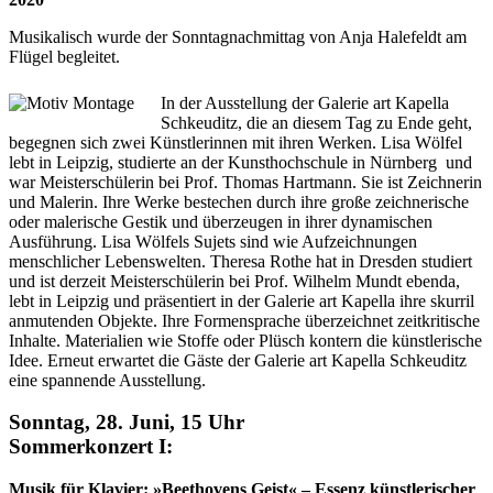
Musikalisch wurde der Sonntagnachmittag von Anja Halefeldt am
Flügel begleitet.
In der Ausstellung der Galerie art Kapella
Schkeuditz, die an diesem Tag zu Ende geht,
begegnen sich zwei Künstlerinnen mit ihren Werken. Lisa Wölfel
lebt in Leipzig, studierte an der Kunsthochschule in Nürnberg und
war Meisterschülerin bei Prof. Thomas Hartmann. Sie ist Zeichnerin
und Malerin. Ihre Werke bestechen durch ihre große zeichnerische
oder malerische Gestik und überzeugen in ihrer dynamischen
Ausführung. Lisa Wölfels Sujets sind wie Aufzeichnungen
menschlicher Lebenswelten. Theresa Rothe hat in Dresden studiert
und ist derzeit Meisterschülerin bei Prof. Wilhelm Mundt ebenda,
lebt in Leipzig und präsentiert in der Galerie art Kapella ihre skurril
anmutenden Objekte. Ihre Formensprache überzeichnet zeitkritische
Inhalte. Materialien wie Stoffe oder Plüsch kontern die künstlerische
Idee. Erneut erwartet die Gäste der Galerie art Kapella Schkeuditz
eine spannende Ausstellung.
Sonntag, 28. Juni, 15 Uhr
Sommerkonzert I:
Musik für Klavier: »Beethovens Geist« – Essenz künstlerischer