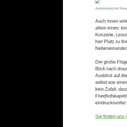
Ausstellung mit Ren
Auch innen wirkt
allem eines: ei
Konzerte, Lesun
hier Platz zu fi
Nebeneinander,
Der große Flüge
Blick nach drau
Ausblick auf di
selbst wie eines
kein Zufall, da
Friedhofskapell
eindrucksvoller
Sie finden uns 