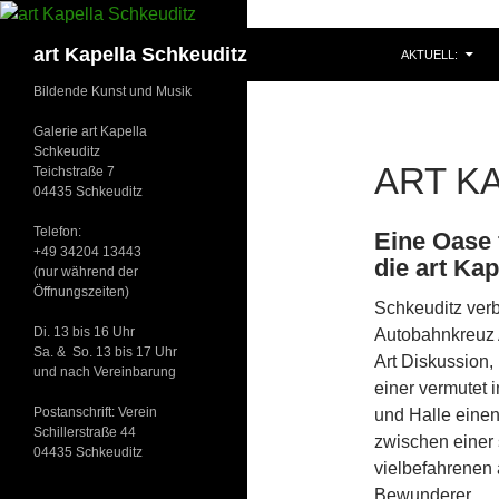
ZUM INHALT SP
Suchen
art Kapella Schkeuditz
AKTUELL:
Bildende Kunst und Musik
Galerie art Kapella
Schkeuditz
ART K
Teichstraße 7
04435 Schkeuditz
Telefon:
Eine Oase 
+49 34204 13443
die art Kap
(nur während der
Öffnungszeiten)
Schkeuditz verb
Di. 13 bis 16 Uhr
Autobahnkreuz 
Sa. & So. 13 bis 17 Uhr
Art Diskussion
und nach Vereinbarung
einer vermutet 
Postanschrift: Verein
und Halle einen
Schillerstraße 44
zwischen einer 
04435 Schkeuditz
vielbefahrenen 
Bewunderer.