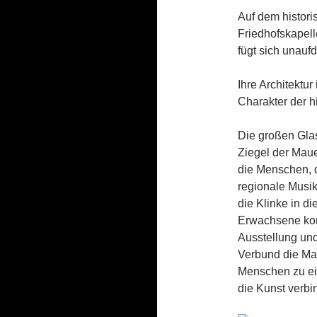
Auf dem histor
Friedhofskapell
fügt sich unauf
Ihre Architektu
Charakter der h
Die großen Glas
Ziegel der Maue
die Menschen, d
regionale Musik
die Klinke in d
Erwachsene kom
Ausstellung und
Verbund die Mau
Menschen zu ei
die Kunst verbi