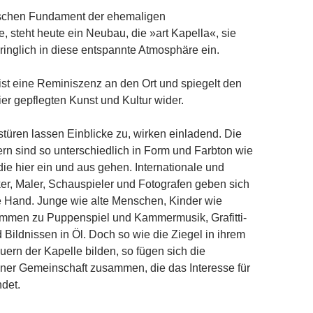
ischen Fundament der ehemaligen
e, steht heute ein Neubau, die »art Kapella«, sie
dringlich in diese entspannte Atmosphäre ein.
r ist eine Reminiszenz an den Ort und spiegelt den
ier gepflegten Kunst und Kultur wider.
türen lassen Einblicke zu, wirken einladend. Die
rn sind so unterschiedlich in Form und Farbton wie
ie hier ein und aus gehen. Internationale und
er, Maler, Schauspieler und Fotografen geben sich
ie Hand. Junge wie alte Menschen, Kinder wie
men zu Puppenspiel und Kammermusik, Grafitti-
 Bildnissen in Öl. Doch so wie die Ziegel in ihrem
ern der Kapelle bilden, so fügen sich die
ner Gemeinschaft zusammen, die das Interesse für
ndet.