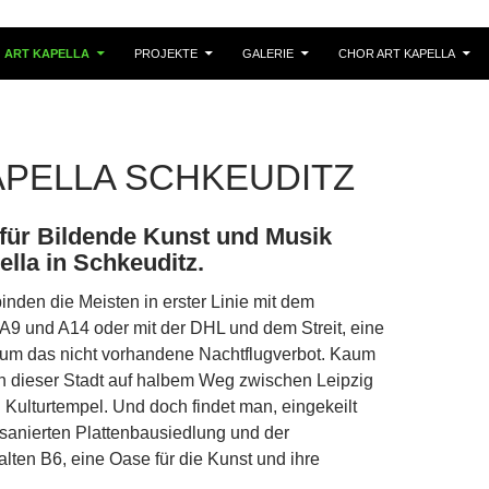
RINGEN
ART KAPELLA
PROJEKTE
GALERIE
CHOR ART KAPELLA
APELLA SCHKEUDITZ
für Bildende Kunst und Musik
ella in Schkeuditz.
inden die Meisten in erster Linie mit dem
A9 und A14 oder mit der DHL und dem Streit, eine
, um das nicht vorhandene Nachtflugverbot. Kaum
in dieser Stadt auf halbem Weg zwischen Leipzig
 Kulturtempel. Und doch findet man, eingekeilt
sanierten Plattenbausiedlung und der
alten B6, eine Oase für die Kunst und ihre