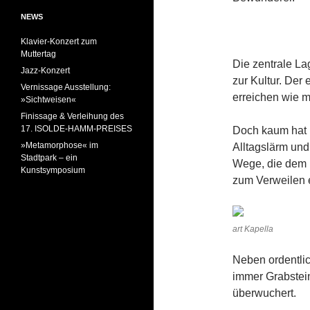
NEWS
Klavier-Konzert zum
Muttertag
Die zentrale L
Jazz-Konzert
zur Kultur. Der
Vernissage Ausstellung:
erreichen wie m
»Sichtweisen«
Finissage & Verleihung des
17. ISOLDE-HAMM-PREISES
Doch kaum hat 
»Metamorphose« im
Alltagslärm un
Stadtpark – ein
Wege, die dem 
Kunstsymposium
zum Verweilen 
art Kapella
Neben ordentli
immer Grabstei
überwuchert.