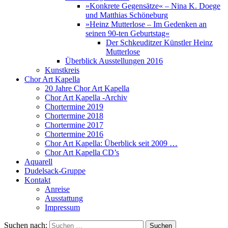
»Konkrete Gegensätze« – Nina K. Doege
und Matthias Schöneburg
»Heinz Mutterlose – Im Gedenken an
seinen 90-ten Geburtstag«
Der Schkeuditzer Künstler Heinz
Mutterlose
Überblick Ausstellungen 2016
Kunstkreis
Chor Art Kapella
20 Jahre Chor Art Kapella
Chor Art Kapella -Archiv
Chortermine 2019
Chortermine 2018
Chortermine 2017
Chortermine 2016
Chor Art Kapella: Überblick seit 2009 …
Chor Art Kapella CD’s
Aquarell
Dudelsack-Gruppe
Kontakt
Anreise
Ausstattung
Impressum
Suchen nach: