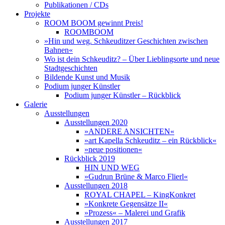
Publikationen / CDs
Projekte
ROOM BOOM gewinnt Preis!
ROOMBOOM
»Hin und weg. Schkeuditzer Geschichten zwischen
Bahnen«
Wo ist dein Schkeuditz? – Über Lieblingsorte und neue
Stadtgeschichten
Bildende Kunst und Musik
Podium junger Künstler
Podium junger Künstler – Rückblick
Galerie
Ausstellungen
Ausstellungen 2020
»ANDERE ANSICHTEN«
»art Kapella Schkeuditz – ein Rückblick«
»neue positionen«
Rückblick 2019
HIN UND WEG
»Gudrun Brüne & Marco Flierl«
Ausstellungen 2018
ROYAL CHAPEL – KingKonkret
»Konkrete Gegensätze II«
»Prozess« – Malerei und Grafik
Ausstellungen 2017