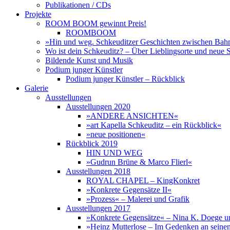
Publikationen / CDs
Projekte
ROOM BOOM gewinnt Preis!
ROOMBOOM
»Hin und weg. Schkeuditzer Geschichten zwischen Bah
Wo ist dein Schkeuditz? – Über Lieblingsorte und neue 
Bildende Kunst und Musik
Podium junger Künstler
Podium junger Künstler – Rückblick
Galerie
Ausstellungen
Ausstellungen 2020
»ANDERE ANSICHTEN«
»art Kapella Schkeuditz – ein Rückblick«
»neue positionen«
Rückblick 2019
HIN UND WEG
»Gudrun Brüne & Marco Flierl«
Ausstellungen 2018
ROYAL CHAPEL – KingKonkret
»Konkrete Gegensätze II«
»Prozess« – Malerei und Grafik
Ausstellungen 2017
»Konkrete Gegensätze« – Nina K. Doege u
»Heinz Mutterlose – Im Gedenken an seinen