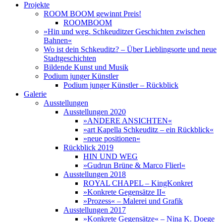
Projekte
ROOM BOOM gewinnt Preis!
ROOMBOOM
»Hin und weg. Schkeuditzer Geschichten zwischen
Bahnen«
Wo ist dein Schkeuditz? – Über Lieblingsorte und neue
Stadtgeschichten
Bildende Kunst und Musik
Podium junger Künstler
Podium junger Künstler – Rückblick
Galerie
Ausstellungen
Ausstellungen 2020
»ANDERE ANSICHTEN«
»art Kapella Schkeuditz – ein Rückblick«
»neue positionen«
Rückblick 2019
HIN UND WEG
»Gudrun Brüne & Marco Flierl«
Ausstellungen 2018
ROYAL CHAPEL – KingKonkret
»Konkrete Gegensätze II«
»Prozess« – Malerei und Grafik
Ausstellungen 2017
»Konkrete Gegensätze« – Nina K. Doege