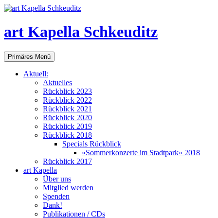
art Kapella Schkeuditz
Suchen
Zum
Primäres Menü
Inhalt
springen
Aktuell:
Aktuelles
Rückblick 2023
Rückblick 2022
Rückblick 2021
Rückblick 2020
Rückblick 2019
Rückblick 2018
Specials Rückblick
»Sommerkonzerte im Stadtpark« 2018
Rückblick 2017
art Kapella
Über uns
Mitglied werden
Spenden
Dank!
Publikationen / CDs