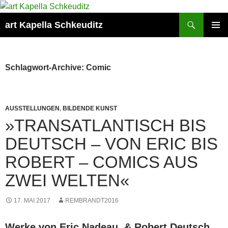
Suchen
art Kapella Schkeuditz
ZUM
PRIMÄR
INHALT
MENÜ
SPRINGEN
Schlagwort-Archive: Comic
AUSSTELLUNGEN
,
BILDENDE KUNST
»TRANSATLANTISCH BIS
DEUTSCH – VON ERIC BIS
ROBERT – COMICS AUS
ZWEI WELTEN«
17. MAI 2017
REMBRANDT2016
Werke von Eric Nadeau & Robert Deutsch