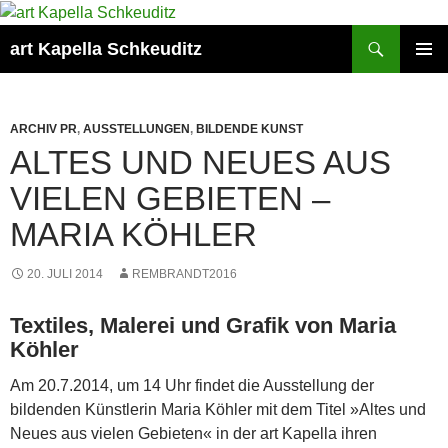
Suchen
art Kapella Schkeuditz
ZUM
PRIMÄR
INHALT
MENÜ
SPRINGEN
ARCHIV PR
,
AUSSTELLUNGEN
,
BILDENDE KUNST
ALTES UND NEUES AUS
VIELEN GEBIETEN –
MARIA KÖHLER
20. JULI 2014
REMBRANDT2016
Textiles, Malerei und Grafik von Maria
Köhler
Am 20.7.2014, um 14 Uhr findet die Ausstellung der
bildenden Künstlerin Maria Köhler mit dem Titel »Altes und
Neues aus vielen Gebieten« in der art Kapella ihren