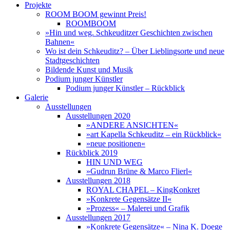
Projekte
ROOM BOOM gewinnt Preis!
ROOMBOOM
»Hin und weg. Schkeuditzer Geschichten zwischen
Bahnen«
Wo ist dein Schkeuditz? – Über Lieblingsorte und neue
Stadtgeschichten
Bildende Kunst und Musik
Podium junger Künstler
Podium junger Künstler – Rückblick
Galerie
Ausstellungen
Ausstellungen 2020
»ANDERE ANSICHTEN«
»art Kapella Schkeuditz – ein Rückblick«
»neue positionen«
Rückblick 2019
HIN UND WEG
»Gudrun Brüne & Marco Flierl«
Ausstellungen 2018
ROYAL CHAPEL – KingKonkret
»Konkrete Gegensätze II«
»Prozess« – Malerei und Grafik
Ausstellungen 2017
»Konkrete Gegensätze« – Nina K. Doege