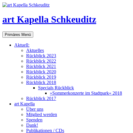
art Kapella Schkeuditz
Suchen
Zum
Primäres Menü
Inhalt
springen
Aktuell:
Aktuelles
Rückblick 2023
Rückblick 2022
Rückblick 2021
Rückblick 2020
Rückblick 2019
Rückblick 2018
Specials Rückblick
»Sommerkonzerte im Stadtpark« 2018
Rückblick 2017
art Kapella
Über uns
Mitglied werden
Spenden
Dank!
Publikationen / CDs