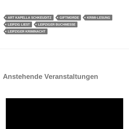
ART KAPELLA SCHKEUDITZ
GIFTMORDE
KRIMI-LESUNG
LEIPZIG LIEST
LEIPZIGER BUCHMESSE
LEIPZIGER KRIMINACHT
Anstehende Veranstaltungen