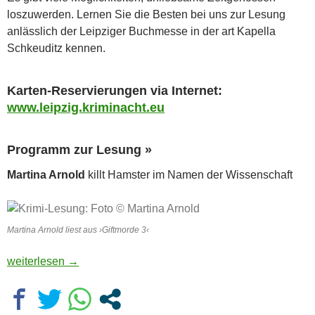
loszuwerden. Lernen Sie die Besten bei uns zur Lesung
anlässlich der Leipziger Buchmesse in der art Kapella
Schkeuditz kennen.
Karten-Reservierungen via Internet:
www.leipzig.kriminacht.eu
Programm zur Lesung »
Martina Arnold
killt Hamster im Namen der Wissenschaft
Martina Arnold liest aus ›Giftmorde 3‹
Krimi-Lesung zur Leipziger Buchmesse
weiterlesen
→