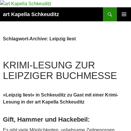
Suchen
art Kapella Schkeuditz
ZUM
PRIMÄR
INHALT
MENÜ
SPRINGEN
Schlagwort-Archive: Leipzig liest
KRIMI-LESUNG ZUR
LEIPZIGER BUCHMESSE
»Leipzig liest« in Schkeuditz zu Gast mit einer Krimi-
Lesung in der art Kapella Schkeuditz
Gift, Hammer und Hackebeil:
Es gibt viele Möglichkeiten, unliebsame Zeitgenossen