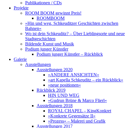
Publikationen / CDs
Projekte
ROOM BOOM gewinnt Preis!
ROOMBOOM
»Hin und weg. Schkeuditzer Geschichten zwischen
Bahnen«
Wo ist dein Schkeuditz? – Über Lieblingsorte und neue
Stadtgeschichten
Bildende Kunst und Musik
Podium junger Künstler
Podium junger Künstler – Rückblick
Galerie
Ausstellungen
Ausstellungen 2020
»ANDERE ANSICHTEN«
»art Kapella Schkeuditz – ein Rückblick«
»neue positionen«
Rückblick 2019
HIN UND WEG
»Gudrun Brüne & Marco Flierl«
Ausstellungen 2018
ROYAL CHAPEL – KingKonkret
»Konkrete Gegensätze II«
»Prozess« – Malerei und Grafik
Ausstellungen 2017