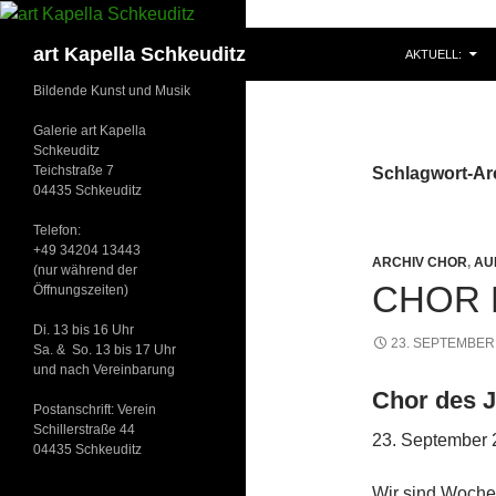
ZUM INHALT S
Suchen
art Kapella Schkeuditz
AKTUELL:
Bildende Kunst und Musik
Galerie art Kapella
Schkeuditz
Teichstraße 7
Schlagwort-Ar
04435 Schkeuditz
Telefon:
+49 34204 13443
ARCHIV CHOR
,
AU
(nur während der
CHOR 
Öffnungszeiten)
Di. 13 bis 16 Uhr
23. SEPTEMBER
Sa. & So. 13 bis 17 Uhr
und nach Vereinbarung
Chor des J
Postanschrift: Verein
Schillerstraße 44
23. September 
04435 Schkeuditz
Wir sind Woche