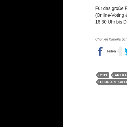
Für das große 
(Online-Voting 
16.30 Uhr bis D
Chor Art Kapella Sc
2013
ART KA
CHOR ART KAPE