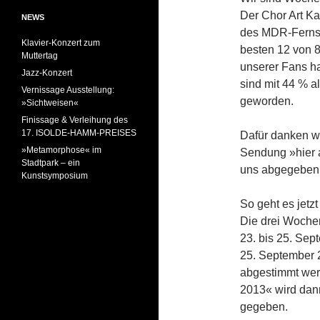
Der Chor Art Ka
NEWS
des MDR-Fernse
Klavier-Konzert zum
besten 12 von 80
Muttertag
unserer Fans ha
Jazz-Konzert
sind mit 44 % a
Vernissage Ausstellung:
geworden.
»Sichtweisen«
Finissage & Verleihung des
17. ISOLDE-HAMM-PREISES
Dafür danken w
»Metamorphose« im
Sendung »hier a
Stadtpark – ein
uns abgegeben
Kunstsymposium
So geht es jetzt
Die drei Woche
23. bis 25. Sep
25. September 2
abgestimmt wer
2013« wird dan
gegeben.