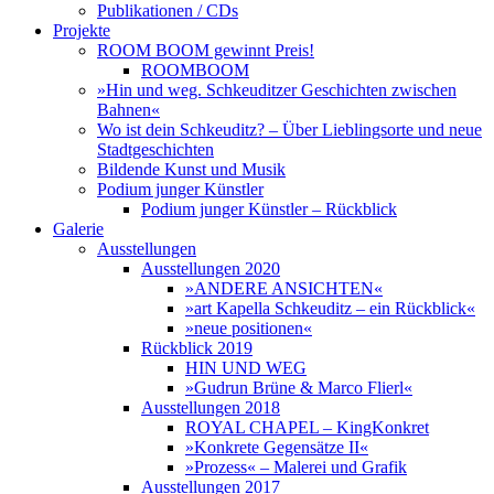
Publikationen / CDs
Projekte
ROOM BOOM gewinnt Preis!
ROOMBOOM
»Hin und weg. Schkeuditzer Geschichten zwischen
Bahnen«
Wo ist dein Schkeuditz? – Über Lieblingsorte und neue
Stadtgeschichten
Bildende Kunst und Musik
Podium junger Künstler
Podium junger Künstler – Rückblick
Galerie
Ausstellungen
Ausstellungen 2020
»ANDERE ANSICHTEN«
»art Kapella Schkeuditz – ein Rückblick«
»neue positionen«
Rückblick 2019
HIN UND WEG
»Gudrun Brüne & Marco Flierl«
Ausstellungen 2018
ROYAL CHAPEL – KingKonkret
»Konkrete Gegensätze II«
»Prozess« – Malerei und Grafik
Ausstellungen 2017