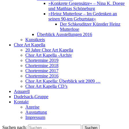
»Konkrete Gegensätze« – Nina K. Doege
und Matthias Schöneburg
»Heinz Mutterlose – Im Gedenken an
seinen 90-ten Geburtstag«
Der Schkeuditzer Künstler Heinz
Mutterlose
Überblick Ausstellungen 2016
Kunstkreis
Chor Art Kapella
20 Jahre Chor Art Kapella
Chor Art Kapella -Archiv
Chortermine 2019
Chortermine 2018
Chortermine 2017
Chortermine 2016
Chor Art Kapella: Überblick seit 2009 …
Chor Art Kapella CD’s
Aquarell
Dudelsack-Gruppe
Kontakt
Anreise
Ausstattung
Impressum
Suchen nach: