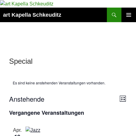
Suchen
art Kapella Schkeuditz
ZUM
PRIMÄR
INHALT
MENÜ
SPRINGEN
Special
Es sind keine anstehenden Veranstaltungen vorhanden.
A
Anstehende
V
L
n
e
I
D
s
Vergangene Veranstaltungen
r
S
a
T
i
a
t
E
c
n
u
Apr.
h
s