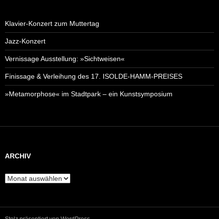
Klavier-Konzert zum Muttertag
Jazz-Konzert
Vernissage Ausstellung: »Sichtweisen«
Finissage & Verleihung des 17. ISOLDE-HAMM-PREISES
»Metamorphose« im Stadtpark – ein Kunstsymposium
ARCHIV
A
r
c
h
i
Stolz präsentiert von WordPress