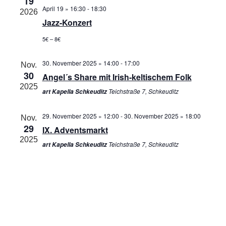
19
m
t
t
April 19 » 16:30
-
18:30
2026
w
e
a
Jazz-Konzert
ä
n
l
h
5€ – 8€
-
t
l
N
u
e
30. November 2025 » 14:00
-
17:00
Nov.
a
n
n
30
Angel´s Share mit Irish-keltischem Folk
v
g
.
2025
Teichstraße 7, Schkeuditz
art Kapella Schkeuditz
i
A
g
n
29. November 2025 » 12:00
-
30. November 2025 » 18:00
a
s
Nov.
29
t
IX. Adventsmarkt
i
2025
i
c
Teichstraße 7, Schkeuditz
art Kapella Schkeuditz
o
h
n
t
e
n
-
N