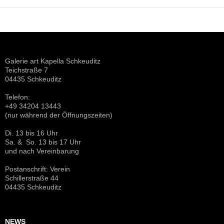
a
v
i
g
a
t
Galerie art Kapella Schkeuditz
Teichstraße 7
i
04435 Schkeuditz
o
n
Telefon:
+49 34204 13443
(nur während der Öffnungszeiten)
Di. 13 bis 16 Uhr
Sa. & So. 13 bis 17 Uhr
und nach Vereinbarung
Postanschrift: Verein
Schillerstraße 44
04435 Schkeuditz
NEWS