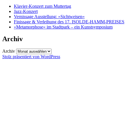
Klavier-Konzert zum Muttertag
Jazz-Konzert
Vernissage Ausstellung: »Sichtweisen«
Finissage & Verleihung des 17. ISOLDE-HAMM-PREISES
»Metamorphose« im Stadtpark – ein Kunstsymposium
Archiv
Archiv
Stolz präsentiert von WordPress