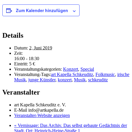
Zum Kalender hinzufügen
Details
Datum:
2. Juni 2019
Zeit:
16:00 - 18:30
Eintritt:
5 €
Veranstaltungskategorien:
Konzert
,
Special
Veranstaltung-Tags:
art Kapella Schkeuditz
,
Folkmusic
,
irische
Musik
,
junge Künstler
,
konzert
,
Musik
,
schkeuditz
Veranstalter
art Kapella Schkeuditz e. V.
E-Mail
info@artkapella.de
Veranstalter-Website anzeigen
«
Vernissage: Das Archiv. Das selbst gebaute Gedächtnis der
Stadt. Ort: Heinrich-Heine-Straße 1