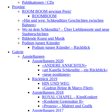
Publikationen / CDs
Projekte
ROOM BOOM gewinnt Preis!
ROOMBOOM
»Hin und weg. Schkeuditzer Geschichten zwischen
Bahnen«
Wo ist dein Schkeuditz? – Über Lieblingsorte und neue
Stadtgeschichten
Bildende Kunst und Musik
Podium junger Künstler
Podium junger Künstler – Rückblick
Galerie
Ausstellungen
Ausstellungen 2020
»ANDERE ANSICHTEN«
»art Kapella Schkeuditz – ein Rückblick«
»neue positionen«
Rückblick 2019
HIN UND WEG
»Gudrun Brüne & Marco Flierl«
Ausstellungen 2018
ROYAL CHAPEL – KingKonkret
»Konkrete Gegensätze II«
»Prozess« – Malerei und Grafik
Ausstellungen 2017