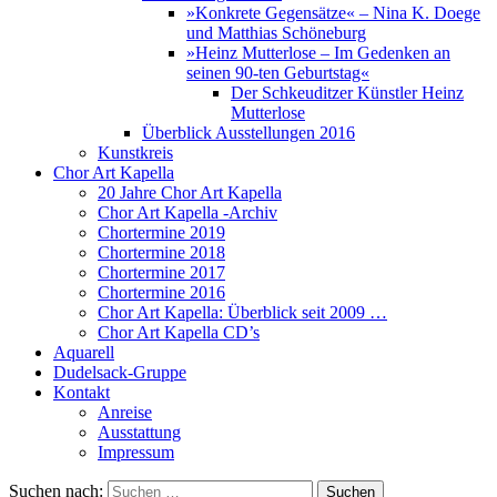
»Konkrete Gegensätze« – Nina K. Doege
und Matthias Schöneburg
»Heinz Mutterlose – Im Gedenken an
seinen 90-ten Geburtstag«
Der Schkeuditzer Künstler Heinz
Mutterlose
Überblick Ausstellungen 2016
Kunstkreis
Chor Art Kapella
20 Jahre Chor Art Kapella
Chor Art Kapella -Archiv
Chortermine 2019
Chortermine 2018
Chortermine 2017
Chortermine 2016
Chor Art Kapella: Überblick seit 2009 …
Chor Art Kapella CD’s
Aquarell
Dudelsack-Gruppe
Kontakt
Anreise
Ausstattung
Impressum
Suchen nach: