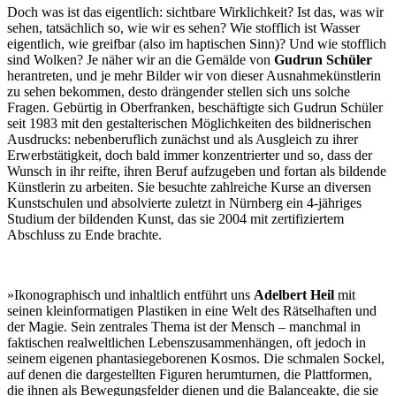
Doch was ist das eigentlich: sichtbare Wirklichkeit? Ist das, was wir
sehen, tatsächlich so, wie wir es sehen? Wie stofflich ist Wasser
eigentlich, wie greifbar (also im haptischen Sinn)? Und wie stofflich
sind Wolken? Je näher wir an die Gemälde von
Gudrun Schüler
herantreten, und je mehr Bilder wir von dieser Ausnahmekünstlerin
zu sehen bekommen, desto drängender stellen sich uns solche
Fragen. Gebürtig in Oberfranken, beschäftigte sich Gudrun Schüler
seit 1983 mit den gestalterischen Möglichkeiten des bildnerischen
Ausdrucks: nebenberuflich zunächst und als Ausgleich zu ihrer
Erwerbstätigkeit, doch bald immer konzentrierter und so, dass der
Wunsch in ihr reifte, ihren Beruf aufzugeben und fortan als bildende
Künstlerin zu arbeiten. Sie besuchte zahlreiche Kurse an diversen
Kunstschulen und absolvierte zuletzt in Nürnberg ein 4-jähriges
Studium der bildenden Kunst, das sie 2004 mit zertifiziertem
Abschluss zu Ende brachte.
»Ikonographisch und inhaltlich entführt uns
Adelbert Heil
mit
seinen kleinformatigen Plastiken in eine Welt des Rätselhaften und
der Magie. Sein zentrales Thema ist der Mensch – manchmal in
faktischen realweltlichen Lebenszusammenhängen, oft jedoch in
seinem eigenen phantasiegeborenen Kosmos. Die schmalen Sockel,
auf denen die dargestellten Figuren herumturnen, die Plattformen,
die ihnen als Bewegungsfelder dienen und die Balanceakte, die sie