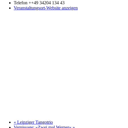
Telefon
++49 34204 134 43
Veranstaltungsort-Website anzeigen
«
Leipziger Tangotrio
Vernissage: »Zwei mal Werner«
»