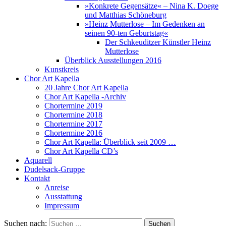
»Konkrete Gegensätze« – Nina K. Doege
und Matthias Schöneburg
»Heinz Mutterlose – Im Gedenken an
seinen 90-ten Geburtstag«
Der Schkeuditzer Künstler Heinz
Mutterlose
Überblick Ausstellungen 2016
Kunstkreis
Chor Art Kapella
20 Jahre Chor Art Kapella
Chor Art Kapella -Archiv
Chortermine 2019
Chortermine 2018
Chortermine 2017
Chortermine 2016
Chor Art Kapella: Überblick seit 2009 …
Chor Art Kapella CD’s
Aquarell
Dudelsack-Gruppe
Kontakt
Anreise
Ausstattung
Impressum
Suchen nach: