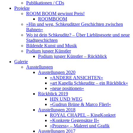
Publikationen / CDs
Projekte
ROOM BOOM gewinnt Preis!
ROOMBOOM
»Hin und weg. Schkeuditzer Geschichten zwischen
Bahnen«
Wo ist dein Schkeuditz? – Über Lieblingsorte und neue
Stadtgeschichten
Bildende Kunst und Musik
Podium junger Künstler
Podium junger Künstler – Rückblick
Galerie
Ausstellungen
Ausstellungen 2020
»ANDERE ANSICHTEN«
»art Kapella Schkeuditz – ein Rückblick«
»neue positionen«
Rückblick 2019
HIN UND WEG
»Gudrun Brüne & Marco Flierl«
Ausstellungen 2018
ROYAL CHAPEL – KingKonkret
»Konkrete Gegensätze II«
»Prozess« – Malerei und Grafik
Ausstellungen 2017