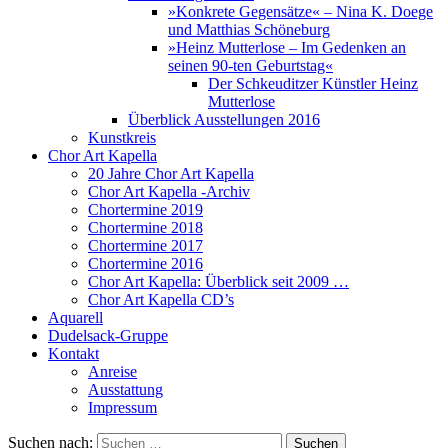
»Konkrete Gegensätze« – Nina K. Doege
und Matthias Schöneburg
»Heinz Mutterlose – Im Gedenken an
seinen 90-ten Geburtstag«
Der Schkeuditzer Künstler Heinz
Mutterlose
Überblick Ausstellungen 2016
Kunstkreis
Chor Art Kapella
20 Jahre Chor Art Kapella
Chor Art Kapella -Archiv
Chortermine 2019
Chortermine 2018
Chortermine 2017
Chortermine 2016
Chor Art Kapella: Überblick seit 2009 …
Chor Art Kapella CD’s
Aquarell
Dudelsack-Gruppe
Kontakt
Anreise
Ausstattung
Impressum
Suchen nach: