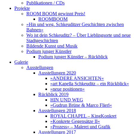
Publikationen / CDs
Projekte
ROOM BOOM gewinnt Preis!
ROOMBOOM
»Hin und weg. Schkeuditzer Geschichten zwischen
Bahnen«
Wo ist dein Schkeuditz? – Über Lieblingsorte und neue
Stadtgeschichten
Bildende Kunst und Musik
Podium junger Künstler
Podium junger Künstler – Rückblick
Galerie
Ausstellungen
Ausstellungen 2020
»ANDERE ANSICHTEN«
»art Kapella Schkeuditz – ein Rückblick«
»neue positionen«
Rückblick 2019
HIN UND WEG
»Gudrun Brüne & Marco Flierl«
Ausstellungen 2018
ROYAL CHAPEL – KingKonkret
»Konkrete Gegensätze II«
»Prozess« – Malerei und Grafik
Ausstellungen 2017