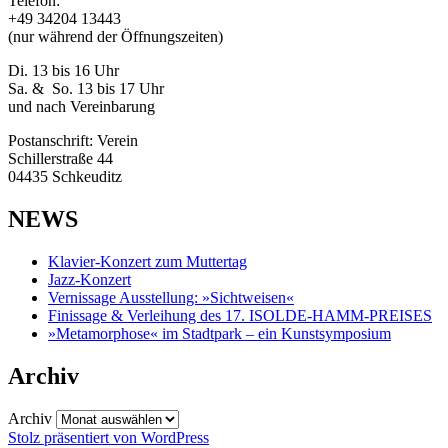
Telefon:
+49 34204 13443
(nur während der Öffnungszeiten)
Di. 13 bis 16 Uhr
Sa. & So. 13 bis 17 Uhr
und nach Vereinbarung
Postanschrift: Verein
Schillerstraße 44
04435 Schkeuditz
NEWS
Klavier-Konzert zum Muttertag
Jazz-Konzert
Vernissage Ausstellung: »Sichtweisen«
Finissage & Verleihung des 17. ISOLDE-HAMM-PREISES
»Metamorphose« im Stadtpark – ein Kunstsymposium
Archiv
Archiv
Stolz präsentiert von WordPress