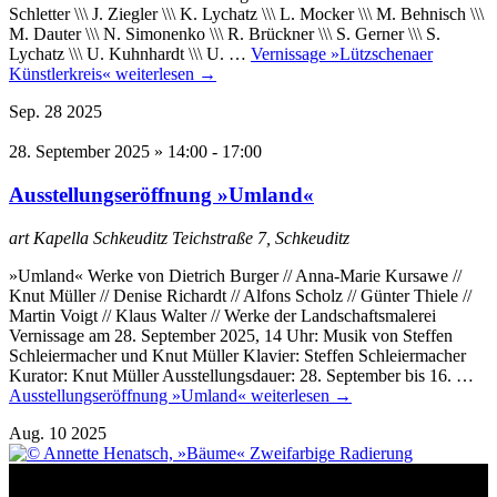
Schletter \\\ J. Ziegler \\\ K. Lychatz \\\ L. Mocker \\\ M. Behnisch \\\
M. Dauter \\\ N. Simonenko \\\ R. Brückner \\\ S. Gerner \\\ S.
Lychatz \\\ U. Kuhnhardt \\\ U. …
Vernissage »Lützschenaer
Künstlerkreis«
weiterlesen
→
Sep.
28
2025
28. September 2025 » 14:00
-
17:00
Ausstellungseröffnung »Umland«
art Kapella Schkeuditz
Teichstraße 7, Schkeuditz
»Umland« Werke von Dietrich Burger // Anna-Marie Kursawe //
Knut Müller // Denise Richardt // Alfons Scholz // Günter Thiele //
Martin Voigt // Klaus Walter // Werke der Landschaftsmalerei
Vernissage am 28. September 2025, 14 Uhr: Musik von Steffen
Schleiermacher und Knut Müller Klavier: Steffen Schleiermacher
Kurator: Knut Müller Ausstellungsdauer: 28. September bis 16. …
Ausstellungseröffnung »Umland«
weiterlesen
→
Aug.
10
2025