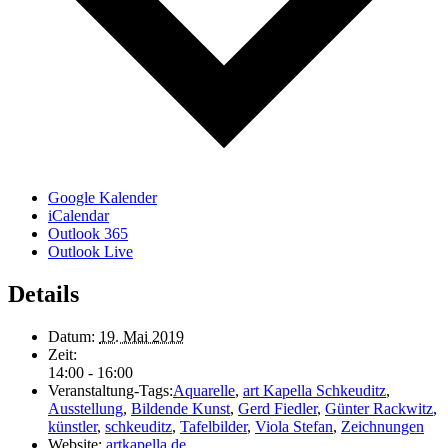
Google Kalender
iCalendar
Outlook 365
Outlook Live
Details
Datum:
19. Mai 2019
Zeit:
14:00 - 16:00
Veranstaltung-Tags:
Aquarelle
,
art Kapella Schkeuditz
,
Ausstellung
,
Bildende Kunst
,
Gerd Fiedler
,
Günter Rackwitz
,
künstler
,
schkeuditz
,
Tafelbilder
,
Viola Stefan
,
Zeichnungen
Website:
artkapella.de