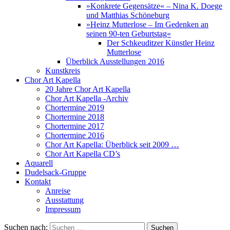
»Konkrete Gegensätze« – Nina K. Doege
und Matthias Schöneburg
»Heinz Mutterlose – Im Gedenken an
seinen 90-ten Geburtstag«
Der Schkeuditzer Künstler Heinz
Mutterlose
Überblick Ausstellungen 2016
Kunstkreis
Chor Art Kapella
20 Jahre Chor Art Kapella
Chor Art Kapella -Archiv
Chortermine 2019
Chortermine 2018
Chortermine 2017
Chortermine 2016
Chor Art Kapella: Überblick seit 2009 …
Chor Art Kapella CD’s
Aquarell
Dudelsack-Gruppe
Kontakt
Anreise
Ausstattung
Impressum
Suchen nach: