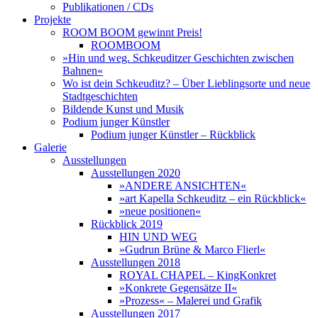
Publikationen / CDs
Projekte
ROOM BOOM gewinnt Preis!
ROOMBOOM
»Hin und weg. Schkeuditzer Geschichten zwischen
Bahnen«
Wo ist dein Schkeuditz? – Über Lieblingsorte und neue
Stadtgeschichten
Bildende Kunst und Musik
Podium junger Künstler
Podium junger Künstler – Rückblick
Galerie
Ausstellungen
Ausstellungen 2020
»ANDERE ANSICHTEN«
»art Kapella Schkeuditz – ein Rückblick«
»neue positionen«
Rückblick 2019
HIN UND WEG
»Gudrun Brüne & Marco Flierl«
Ausstellungen 2018
ROYAL CHAPEL – KingKonkret
»Konkrete Gegensätze II«
»Prozess« – Malerei und Grafik
Ausstellungen 2017