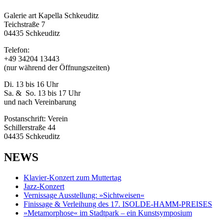
Galerie art Kapella Schkeuditz
Teichstraße 7
04435 Schkeuditz
Telefon:
+49 34204 13443
(nur während der Öffnungszeiten)
Di. 13 bis 16 Uhr
Sa. & So. 13 bis 17 Uhr
und nach Vereinbarung
Postanschrift: Verein
Schillerstraße 44
04435 Schkeuditz
NEWS
Klavier-Konzert zum Muttertag
Jazz-Konzert
Vernissage Ausstellung: »Sichtweisen«
Finissage & Verleihung des 17. ISOLDE-HAMM-PREISES
»Metamorphose« im Stadtpark – ein Kunstsymposium