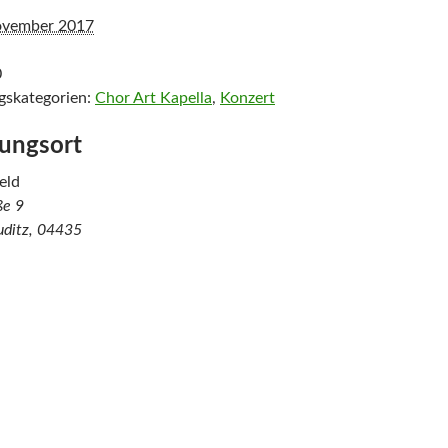
ovember 2017
0
gskategorien:
Chor Art Kapella
,
Konzert
tungsort
eld
ße 9
ditz
,
04435