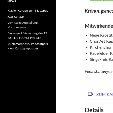
NEWS
Krönungsmes
Klavier-Konzert zum Muttertag
Jazz-Konzert
Vernissage Ausstellung:
Mitwirkende
»Sichtweisen«
Finissage & Verleihung des 17.
Neue Krostit
ISOLDE-HAMM-PREISES
Chor Art Kap
»Metamorphose« im Stadtpark
Kirchenchor
– ein Kunstsymposium
Radefelder K
Singekreis R
Veranstaltungsor
ZUM KA
Details