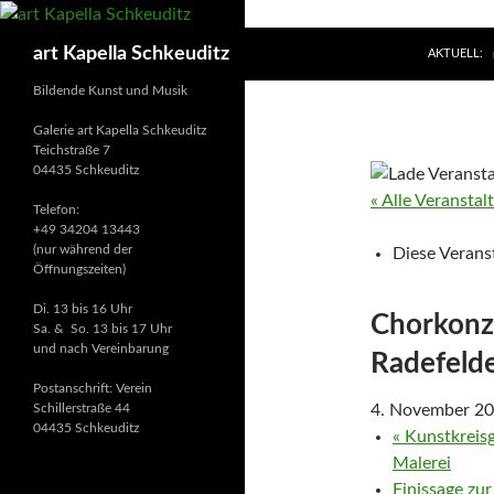
ZUM INHAL
Suchen
art Kapella Schkeuditz
AKTUELL:
Bildende Kunst und Musik
Galerie art Kapella Schkeuditz
Teichstraße 7
04435 Schkeuditz
« Alle Veransta
Telefon:
+49 34204 13443
(nur während der
Diese Veranst
Öffnungszeiten)
Di. 13 bis 16 Uhr
Chorkonze
Sa. & So. 13 bis 17 Uhr
und nach Vereinbarung
Radefeld
Postanschrift: Verein
4. November 20
Schillerstraße 44
04435 Schkeuditz
«
Kunstkreisg
Malerei
Finissage zu