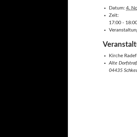
Datum:
4. N
Zeit:
17:00 - 18:0
Veranstaltun
Veranstal
Kirche Radef
Alte Dorfstra
04435 Schkeu