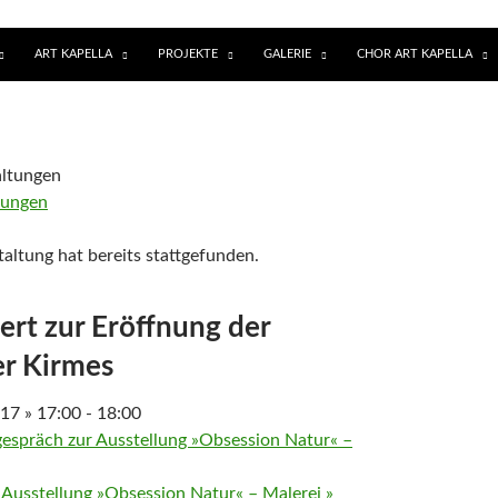
T SPRINGEN
ART KAPELLA
PROJEKTE
GALERIE
CHOR ART KAPELLA
ltungen
altung hat bereits stattgefunden.
rt zur Eröffnung der
er Kirmes
17 » 17:00
-
18:00
espräch zur Ausstellung »Obsession Natur« –
r Ausstellung »Obsession Natur« – Malerei
»