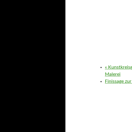
«
Kunstkreisg
Malerei
Finissage zu