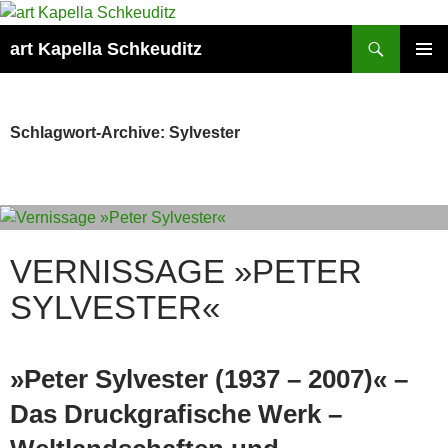
Suchen
art Kapella Schkeuditz
ZUM
PRIMÄR
INHALT
MENÜ
SPRINGEN
Schlagwort-Archive: Sylvester
VERNISSAGE »PETER
SYLVESTER«
»Peter Sylvester (1937 – 2007)« –
Das Druckgrafische Werk –