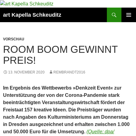
Suchen
art Kapella Schkeuditz
ZUM
PRIMÄR
INHALT
MENÜ
SPRINGEN
VORSCHAU
ROOM BOOM GEWINNT
PREIS!
13. NOVEMBER 2020
REMBRANDT2016
Im Ergebnis des Wettbewerbs »Denkzeit Event« zur
Unterstützung der von der Corona-Pandemie stark
beeinträchtigten Veranstaltungswirtschaft fördert der
Freistaat 157 kreative Ideen. Die Preisträger wurden
nach Angaben des Kulturministeriums am Donnerstag
in Dresden ausgezeichnet und erhalten zwischen 1.000
und 50.000 Euro für die Umsetzung.
(Quelle: dpa/