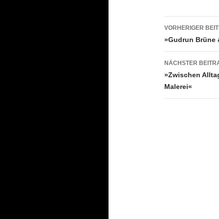
Beitrags
VORHERIGER BEI
»Gudrun Brüne &
NÄCHSTER BEITR
»Zwischen Allta
Malerei«