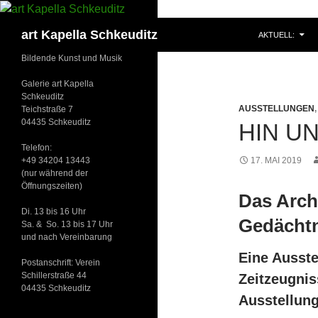
ZUM INHALT S
Suchen
art Kapella Schkeuditz
AKTUELL:
Bildende Kunst und Musik
Galerie art Kapella
Schkeuditz
AUSSTELLUNGEN
Teichstraße 7
04435 Schkeuditz
HIN U
Telefon:
+49 34204 13443
17. MAI 2019
(nur während der
Öffnungszeiten)
Das Arch
Di. 13 bis 16 Uhr
Gedächtn
Sa. & So. 13 bis 17 Uhr
und nach Vereinbarung
Eine Ausste
Postanschrift: Verein
Schillerstraße 44
Zeitzeugnis
04435 Schkeuditz
Ausstellung