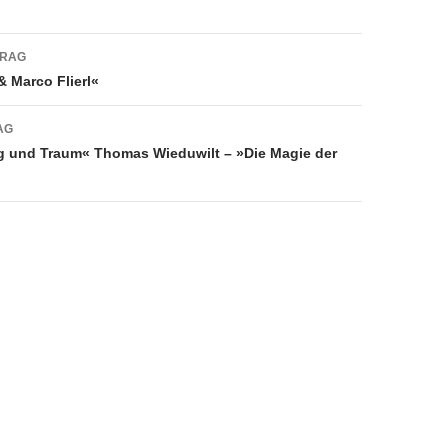
navigation
TRAG
 Marco Flierl«
AG
g und Traum« Thomas Wieduwilt – »Die Magie der