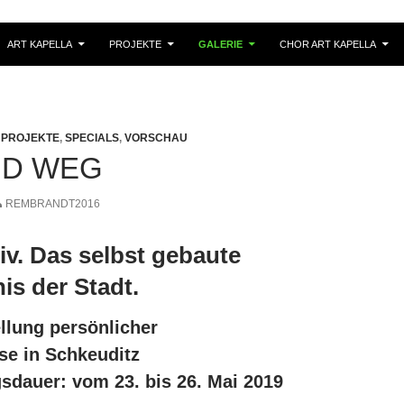
PRINGEN
ART KAPELLA
PROJEKTE
GALERIE
CHOR ART KAPELLA
,
PROJEKTE
,
SPECIALS
,
VORSCHAU
ND WEG
REMBRANDT2016
iv. Das selbst gebaute
is der Stadt.
llung persönlicher
se in Schkeuditz
sdauer: vom 23. bis 26. Mai 2019