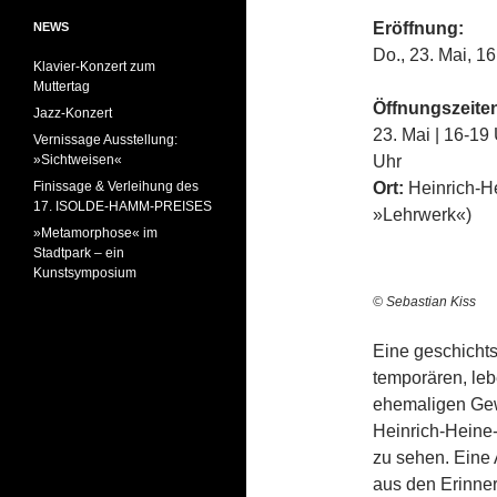
Eröffnung:
NEWS
Do., 23. Mai, 1
Klavier-Konzert zum
Muttertag
Öffnungszeite
Jazz-Konzert
23. Mai | 16-19 
Vernissage Ausstellung:
»Sichtweisen«
Uhr
Finissage & Verleihung des
Ort:
Heinrich-He
17. ISOLDE-HAMM-PREISES
»Lehrwerk«)
»Metamorphose« im
Stadtpark – ein
Kunstsymposium
© Sebastian Kiss
Eine geschichts
temporären, leb
ehemaligen Gewe
Heinrich-Heine-
zu sehen. Eine
aus den Erinne