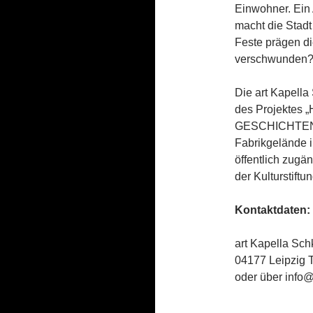
Einwohner. Ein
macht die Stadt
Feste prägen di
verschwunden?
Die art Kapella
des Projekte
GESCHICHTEN
Fabrikgelände 
öffentlich zugä
der Kulturstiftu
Kontaktdaten:
art Kapella Sch
04177 Leipzig 
oder über info@