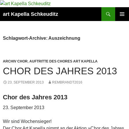
Suchen
art Kapella Schkeuditz
ZUM
PRIMÄR
INHALT
MENÜ
SPRINGEN
Schlagwort-Archive: Auszeichnung
ARCHIV CHOR
,
AUFTRITTE DES CHORES ART KAPELLA
CHOR DES JAHRES 2013
23. SEPTEMBER 2013
REMBRANDT2016
Chor des Jahres 2013
23. September 2013
Wir sind Wochensieger!
Der Chor Art Kapella nimmt an der Aktion »Chor des Jahres