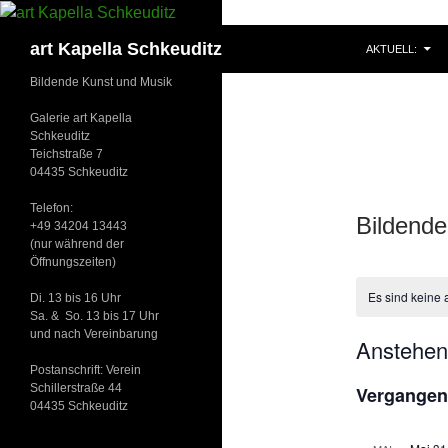
ZUM INHALT S
Suchen
art Kapella Schkeuditz
AKTUELL:
Bildende Kunst und Musik
Galerie art Kapella
Schkeuditz
Teichstraße 7
04435 Schkeuditz
Telefon:
Bildende
+49 34204 13443
(nur während der
Öffnungszeiten)
Es sind keine
Di. 13 bis 16 Uhr
Sa. & So. 13 bis 17 Uhr
und nach Vereinbarung
Anstehe
Postanschrift: Verein
D
Schillerstraße 44
Vergangen
a
04435 Schkeuditz
t