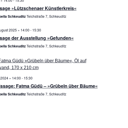
 » 14:00
-
15:30
h
s
ssage »Lützschenaer Künstlerkreis«
t
t
pella Schkeuditz
Teichstraße 7, Schkeuditz
e
a
n
l
ugust 2025 » 14:00
-
15:30
-
t
ssage der Ausstellung »Gefunden«
N
u
a
n
pella Schkeuditz
Teichstraße 7, Schkeuditz
v
g
i
A
g
n
a
s
i 2024 » 14:00
-
15:30
t
i
issage: Fatma Güdü – »Grübeln über Bäume«
i
c
o
h
pella Schkeuditz
Teichstraße 7, Schkeuditz
n
t
e
n
-